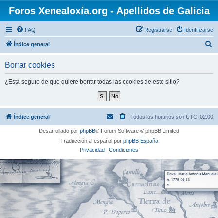
Foros Xenealoxía.org - Apellidos de Galicia
FAQ
Registrarse
Identificarse
B
Índice general
u
Borrar cookies
s
c
¿Está seguro de que quiere borrar todas las cookies de este sitio?
a
r
Índice general
Todos los horarios son
UTC+02:00
Desarrollado por
phpBB
® Forum Software © phpBB Limited
Traducción al español por
phpBB España
Privacidad
|
Condiciones