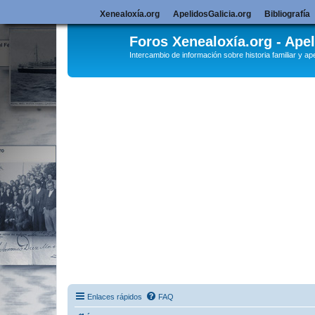
Xenealoxía.org
ApelidosGalicia.org
Bibliografía
Foros Xenealoxía.org - Apel
Intercambio de información sobre historia familiar y ape
Enlaces rápidos
FAQ