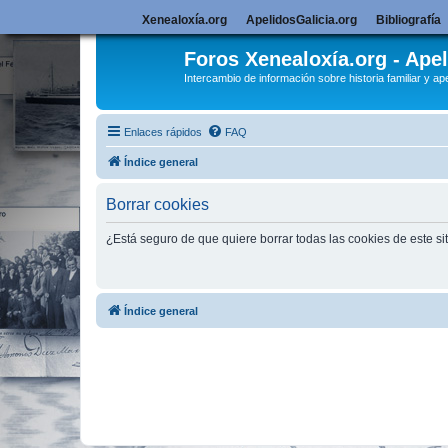
Xenealoxía.org
ApelidosGalicia.org
Bibliografía
Foros Xenealoxía.org - Apel
Intercambio de información sobre historia familiar y ape
Enlaces rápidos
FAQ
Índice general
Borrar cookies
¿Está seguro de que quiere borrar todas las cookies de este si
Índice general