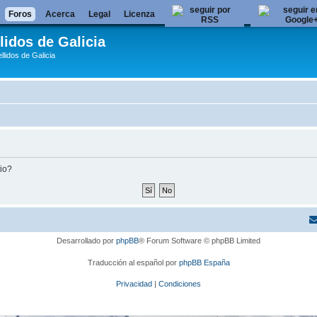
Foros
Acerca
Legal
Licenza
lidos de Galicia
llidos de Galicia
tio?
Desarrollado por
phpBB
® Forum Software © phpBB Limited
Traducción al español por
phpBB España
Privacidad
|
Condiciones