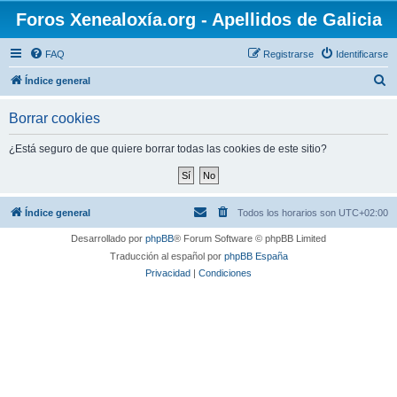
Foros Xenealoxía.org - Apellidos de Galicia
FAQ
Registrarse
Identificarse
B
Índice general
u
Borrar cookies
s
c
¿Está seguro de que quiere borrar todas las cookies de este sitio?
a
r
Índice general
Todos los horarios son
UTC+02:00
Desarrollado por
phpBB
® Forum Software © phpBB Limited
Traducción al español por
phpBB España
Privacidad
|
Condiciones