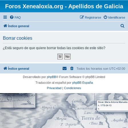
Foros Xenealoxía.org - Apellidos de Galicia
FAQ
Registrarse
Identificarse
B
Índice general
u
Borrar cookies
s
c
¿Está seguro de que quiere borrar todas las cookies de este sitio?
a
r
Índice general
Todos los horarios son
UTC+02:00
Desarrollado por
phpBB
® Forum Software © phpBB Limited
Traducción al español por
phpBB España
Privacidad
|
Condiciones