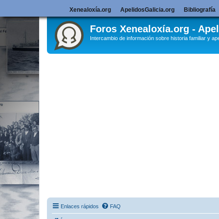
Xenealoxía.org
ApelidosGalicia.org
Bibliografía
Foros Xenealoxía.org - Apel
Intercambio de información sobre historia familiar y ape
Enlaces rápidos
FAQ