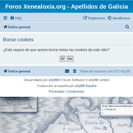
Foros Xenealoxía.org - Apellidos de Galicia
FAQ
Registrarse
Identificarse
B
Índice general
u
Borrar cookies
s
c
¿Está seguro de que quiere borrar todas las cookies de este sitio?
a
r
Índice general
Todos los horarios son
UTC+02:00
Desarrollado por
phpBB
® Forum Software © phpBB Limited
Traducción al español por
phpBB España
Privacidad
|
Condiciones