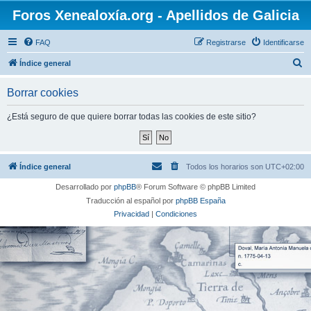
Foros Xenealoxía.org - Apellidos de Galicia
FAQ
Registrarse
Identificarse
B
Índice general
u
Borrar cookies
s
c
¿Está seguro de que quiere borrar todas las cookies de este sitio?
a
r
Índice general
Todos los horarios son
UTC+02:00
Desarrollado por
phpBB
® Forum Software © phpBB Limited
Traducción al español por
phpBB España
Privacidad
|
Condiciones