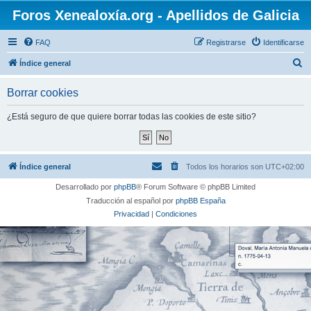
Foros Xenealoxía.org - Apellidos de Galicia
FAQ
Registrarse
Identificarse
B
Índice general
u
Borrar cookies
s
c
¿Está seguro de que quiere borrar todas las cookies de este sitio?
a
r
Índice general
Todos los horarios son
UTC+02:00
Desarrollado por
phpBB
® Forum Software © phpBB Limited
Traducción al español por
phpBB España
Privacidad
|
Condiciones