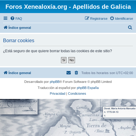
Foros Xenealoxía.org - Apellidos de Galicia
FAQ
Registrarse
Identificarse
B
Índice general
u
Borrar cookies
s
c
¿Está seguro de que quiere borrar todas las cookies de este sitio?
a
r
Índice general
Todos los horarios son
UTC+02:00
Desarrollado por
phpBB
® Forum Software © phpBB Limited
Traducción al español por
phpBB España
Privacidad
|
Condiciones