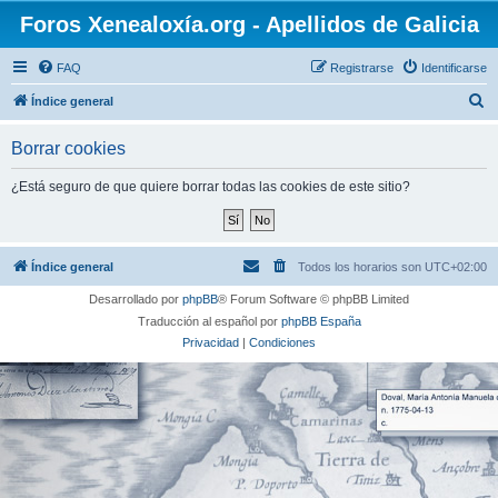
Foros Xenealoxía.org - Apellidos de Galicia
FAQ
Registrarse
Identificarse
B
Índice general
u
Borrar cookies
s
c
¿Está seguro de que quiere borrar todas las cookies de este sitio?
a
r
Índice general
Todos los horarios son
UTC+02:00
Desarrollado por
phpBB
® Forum Software © phpBB Limited
Traducción al español por
phpBB España
Privacidad
|
Condiciones