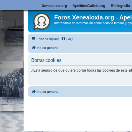
Xenealoxía.org
ApelidosGalicia.org
Bibliografía
Foros Xenealoxía.org - Apel
Intercambio de información sobre historia familiar y ape
Enlaces rápidos
FAQ
Índice general
Borrar cookies
¿Está seguro de que quiere borrar todas las cookies de este si
Índice general