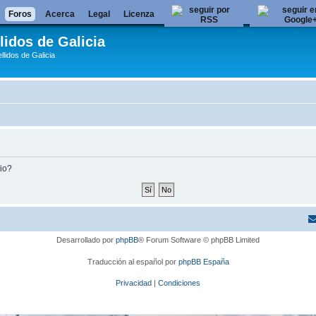
Foros
Acerca
Legal
Licenza
lidos de Galicia
llidos de Galicia
tio?
Desarrollado por
phpBB
® Forum Software © phpBB Limited
Traducción al español por
phpBB España
Privacidad
|
Condiciones