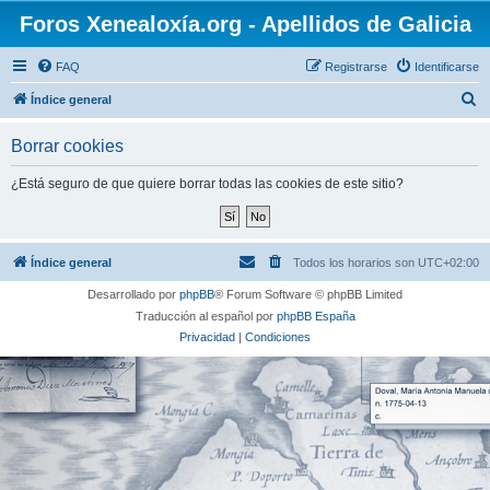
Foros Xenealoxía.org - Apellidos de Galicia
FAQ
Registrarse
Identificarse
B
Índice general
u
Borrar cookies
s
c
¿Está seguro de que quiere borrar todas las cookies de este sitio?
a
r
Índice general
Todos los horarios son
UTC+02:00
Desarrollado por
phpBB
® Forum Software © phpBB Limited
Traducción al español por
phpBB España
Privacidad
|
Condiciones