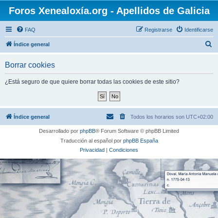
Foros Xenealoxía.org - Apellidos de Galicia
FAQ
Registrarse
Identificarse
B
Índice general
u
Borrar cookies
s
c
¿Está seguro de que quiere borrar todas las cookies de este sitio?
a
r
Índice general
Todos los horarios son
UTC+02:00
Desarrollado por
phpBB
® Forum Software © phpBB Limited
Traducción al español por
phpBB España
Privacidad
|
Condiciones