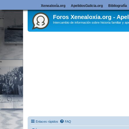
Xenealoxía.org
ApelidosGalicia.org
Bibliografía
Foros Xenealoxía.org - Apel
Intercambio de información sobre historia familiar y ape
Enlaces rápidos
FAQ