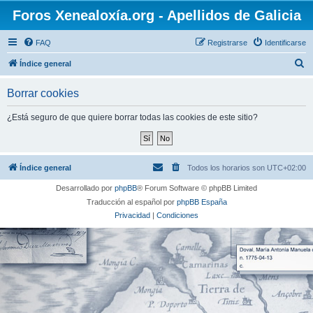
Foros Xenealoxía.org - Apellidos de Galicia
FAQ
Registrarse
Identificarse
B
Índice general
u
Borrar cookies
s
c
¿Está seguro de que quiere borrar todas las cookies de este sitio?
a
r
Índice general
Todos los horarios son
UTC+02:00
Desarrollado por
phpBB
® Forum Software © phpBB Limited
Traducción al español por
phpBB España
Privacidad
|
Condiciones