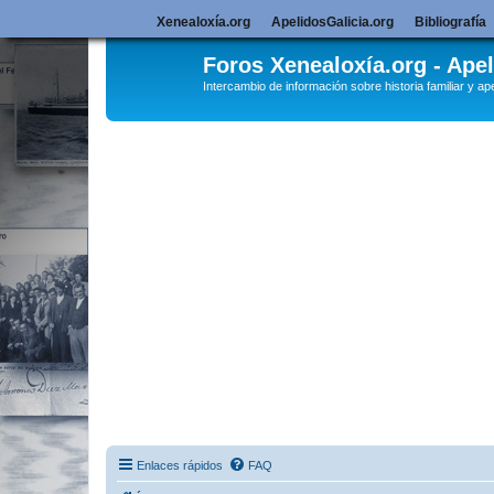
Xenealoxía.org
ApelidosGalicia.org
Bibliografía
Foros Xenealoxía.org - Apel
Intercambio de información sobre historia familiar y ape
Enlaces rápidos
FAQ