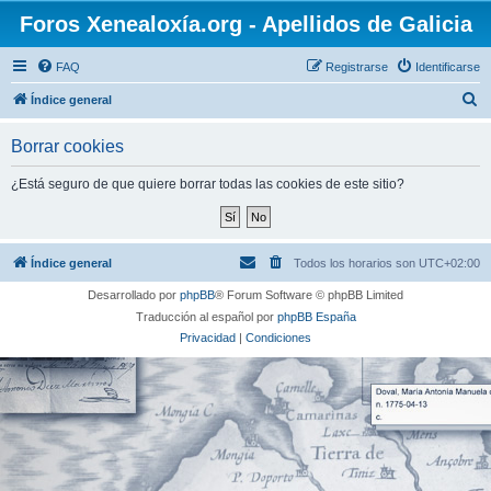
Foros Xenealoxía.org - Apellidos de Galicia
FAQ
Registrarse
Identificarse
B
Índice general
u
Borrar cookies
s
c
¿Está seguro de que quiere borrar todas las cookies de este sitio?
a
r
Índice general
Todos los horarios son
UTC+02:00
Desarrollado por
phpBB
® Forum Software © phpBB Limited
Traducción al español por
phpBB España
Privacidad
|
Condiciones