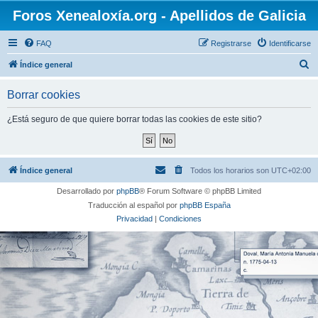
Foros Xenealoxía.org - Apellidos de Galicia
FAQ
Registrarse
Identificarse
B
Índice general
u
Borrar cookies
s
c
¿Está seguro de que quiere borrar todas las cookies de este sitio?
a
r
Índice general
Todos los horarios son
UTC+02:00
Desarrollado por
phpBB
® Forum Software © phpBB Limited
Traducción al español por
phpBB España
Privacidad
|
Condiciones