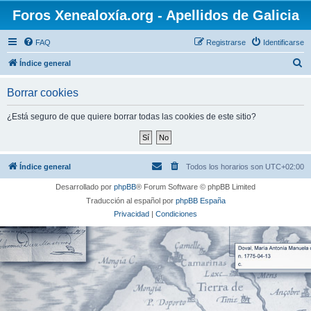
Foros Xenealoxía.org - Apellidos de Galicia
FAQ
Registrarse
Identificarse
B
Índice general
u
Borrar cookies
s
c
¿Está seguro de que quiere borrar todas las cookies de este sitio?
a
r
Índice general
Todos los horarios son
UTC+02:00
Desarrollado por
phpBB
® Forum Software © phpBB Limited
Traducción al español por
phpBB España
Privacidad
|
Condiciones