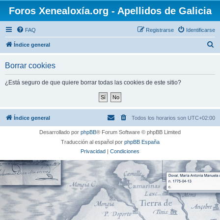
Foros Xenealoxía.org - Apellidos de Galicia
FAQ
Registrarse
Identificarse
B
Índice general
u
Borrar cookies
s
c
¿Está seguro de que quiere borrar todas las cookies de este sitio?
a
r
Índice general
Todos los horarios son
UTC+02:00
Desarrollado por
phpBB
® Forum Software © phpBB Limited
Traducción al español por
phpBB España
Privacidad
|
Condiciones