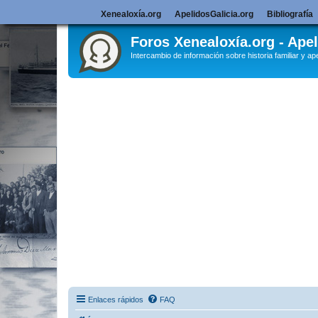
Xenealoxía.org
ApelidosGalicia.org
Bibliografía
Foros Xenealoxía.org - Apel
Intercambio de información sobre historia familiar y ape
Enlaces rápidos
FAQ