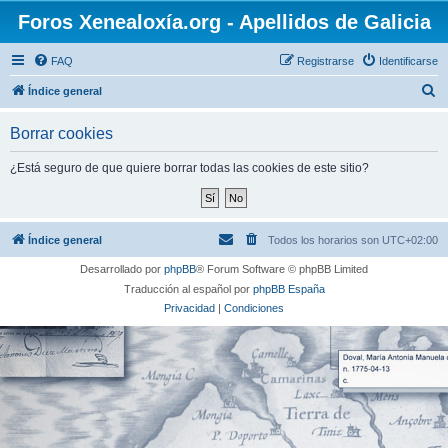
Foros Xenealoxía.org - Apellidos de Galicia
FAQ
Registrarse
Identificarse
B
Índice general
u
Borrar cookies
s
c
¿Está seguro de que quiere borrar todas las cookies de este sitio?
a
r
Índice general
Todos los horarios son
UTC+02:00
Desarrollado por
phpBB
® Forum Software © phpBB Limited
Traducción al español por
phpBB España
Privacidad
|
Condiciones