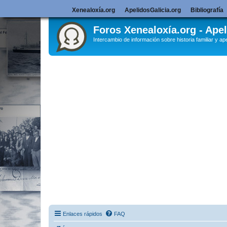
Xenealoxía.org
ApelidosGalicia.org
Bibliografía
Foros Xenealoxía.org - Apel
Intercambio de información sobre historia familiar y ape
Enlaces rápidos
FAQ