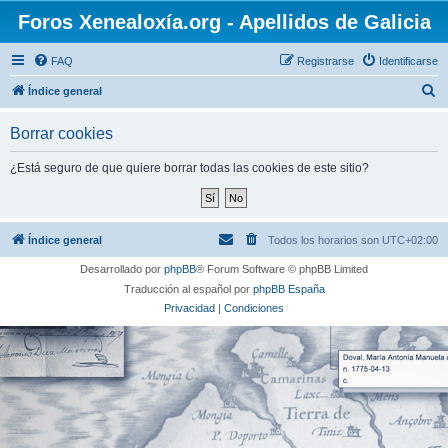
Foros Xenealoxía.org - Apellidos de Galicia
FAQ
Registrarse
Identificarse
B
Índice general
u
Borrar cookies
s
c
¿Está seguro de que quiere borrar todas las cookies de este sitio?
a
r
Índice general
Todos los horarios son
UTC+02:00
Desarrollado por
phpBB
® Forum Software © phpBB Limited
Traducción al español por
phpBB España
Privacidad
|
Condiciones