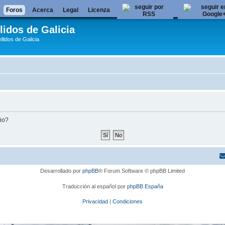
Foros
Acerca
Legal
Licenza
lidos de Galicia
llidos de Galicia
tio?
Desarrollado por
phpBB
® Forum Software © phpBB Limited
Traducción al español por
phpBB España
Privacidad
|
Condiciones