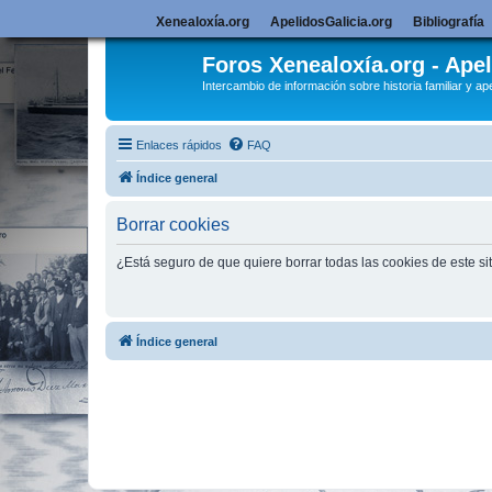
Xenealoxía.org
ApelidosGalicia.org
Bibliografía
Foros Xenealoxía.org - Apel
Intercambio de información sobre historia familiar y ape
Enlaces rápidos
FAQ
Índice general
Borrar cookies
¿Está seguro de que quiere borrar todas las cookies de este si
Índice general