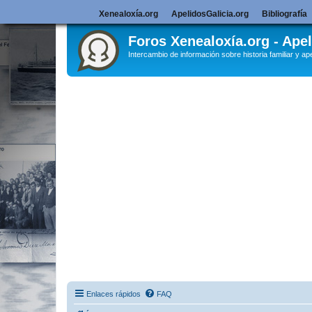
Xenealoxía.org
ApelidosGalicia.org
Bibliografía
Foros Xenealoxía.org - Apel
Intercambio de información sobre historia familiar y ape
Enlaces rápidos
FAQ