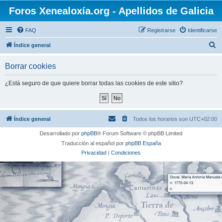
Foros Xenealoxía.org - Apellidos de Galicia
FAQ
Registrarse
Identificarse
B
Índice general
u
Borrar cookies
s
c
¿Está seguro de que quiere borrar todas las cookies de este sitio?
a
r
Índice general
Todos los horarios son
UTC+02:00
Desarrollado por
phpBB
® Forum Software © phpBB Limited
Traducción al español por
phpBB España
Privacidad
|
Condiciones