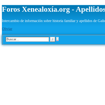
Foros Xenealoxía.org - Apellidos
Intercambio de información sobre historia familiar y apellidos de Gali
Obviar
Búsqueda
Buscar
avanzada