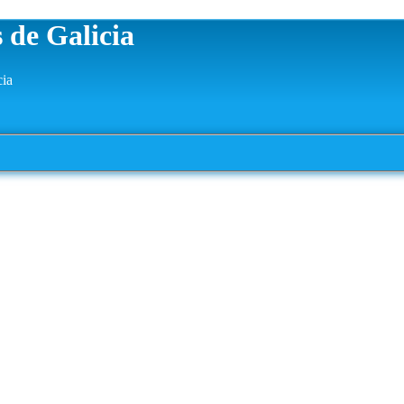
 de Galicia
cia