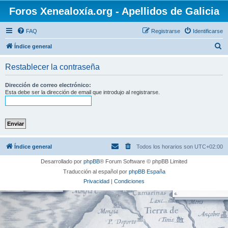
Foros Xenealoxía.org - Apellidos de Galicia
FAQ
Registrarse
Identificarse
B
Índice general
u
Restablecer la contraseña
s
c
Dirección de correo electrónico:
Esta debe ser la dirección de email que introdujo al registrarse.
a
r
Índice general
Todos los horarios son
UTC+02:00
Desarrollado por
phpBB
® Forum Software © phpBB Limited
Traducción al español por
phpBB España
Privacidad
|
Condiciones