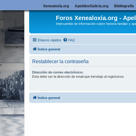
Xenealoxía.org
ApelidosGalicia.org
Bibliografía
Foros Xenealoxía.org - Apel
Intercambio de información sobre historia familiar y ape
Enlaces rápidos
FAQ
Índice general
Restablecer la contraseña
Dirección de correo electrónico:
Esta debe ser la dirección de email que introdujo al registrarse.
Índice general