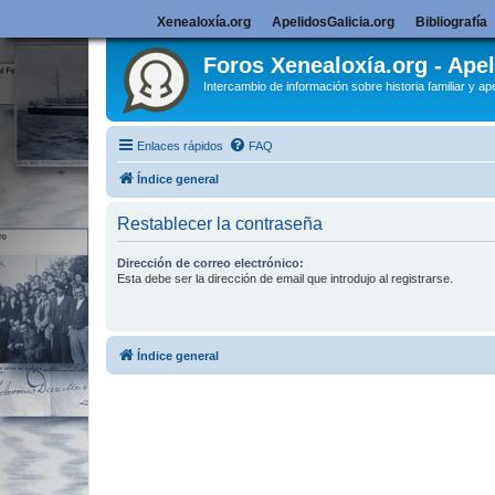
Xenealoxía.org
ApelidosGalicia.org
Bibliografía
Foros Xenealoxía.org - Apel
Intercambio de información sobre historia familiar y ape
Enlaces rápidos
FAQ
Índice general
Restablecer la contraseña
Dirección de correo electrónico:
Esta debe ser la dirección de email que introdujo al registrarse.
Índice general