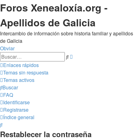
Foros Xenealoxía.org -
Apellidos de Galicia
Intercambio de información sobre historia familiar y apellidos
de Galicia
Obviar
Búsqueda
Buscar
avanzada
Enlaces rápidos
Temas sin respuesta
Temas activos
Buscar
FAQ
Identificarse
Registrarse
Índice general
Buscar
Restablecer la contraseña