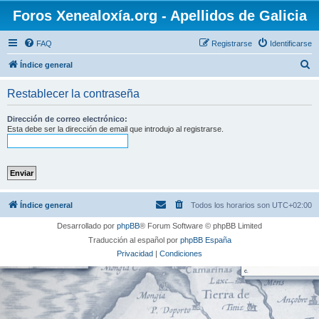
Foros Xenealoxía.org - Apellidos de Galicia
FAQ
Registrarse
Identificarse
B
Índice general
u
Restablecer la contraseña
s
c
Dirección de correo electrónico:
Esta debe ser la dirección de email que introdujo al registrarse.
a
r
Índice general
Todos los horarios son
UTC+02:00
Desarrollado por
phpBB
® Forum Software © phpBB Limited
Traducción al español por
phpBB España
Privacidad
|
Condiciones