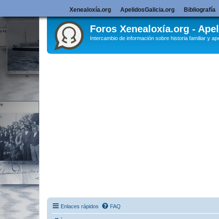
Xenealoxía.org
ApelidosGalicia.org
Bibliografía
Foros Xenealoxía.org - Apel
Intercambio de información sobre historia familiar y ape
Enlaces rápidos
FAQ