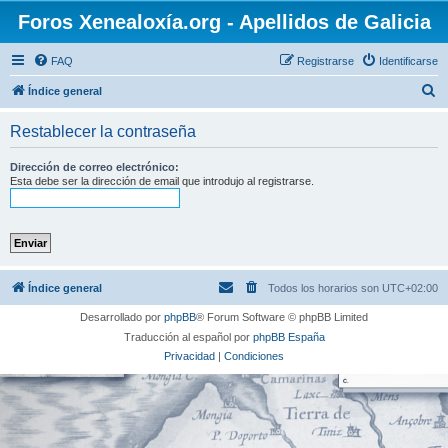
Foros Xenealoxía.org - Apellidos de Galicia
FAQ
Registrarse
Identificarse
B
Índice general
u
Restablecer la contraseña
s
c
Dirección de correo electrónico:
Esta debe ser la dirección de email que introdujo al registrarse.
a
r
Índice general
Todos los horarios son
UTC+02:00
Desarrollado por
phpBB
® Forum Software © phpBB Limited
Traducción al español por
phpBB España
Privacidad
|
Condiciones