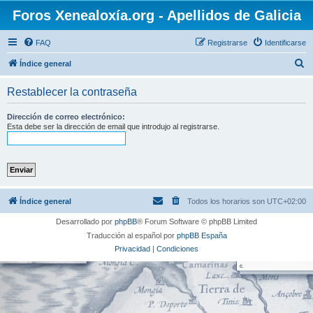
Foros Xenealoxía.org - Apellidos de Galicia
FAQ
Registrarse
Identificarse
B
Índice general
u
Restablecer la contraseña
s
c
Dirección de correo electrónico:
Esta debe ser la dirección de email que introdujo al registrarse.
a
r
Índice general
Todos los horarios son
UTC+02:00
Desarrollado por
phpBB
® Forum Software © phpBB Limited
Traducción al español por
phpBB España
Privacidad
|
Condiciones