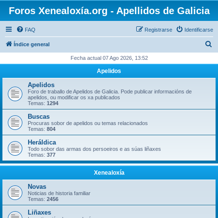
Foros Xenealoxía.org - Apellidos de Galicia
FAQ
Registrarse
Identificarse
B
Índice general
u
Fecha actual 07 Ago 2026, 13:52
s
Apelidos
c
Apelidos
a
Foro de traballo de Apelidos de Galicia. Pode publicar informacións de
apelidos, ou modificar os xa publicados
r
Temas:
1294
Buscas
Procuras sobor de apelidos ou temas relacionados
Temas:
804
Heráldica
Todo sobor das armas dos persoeiros e as súas liñaxes
Temas:
377
Xenealoxía
Novas
Noticias de historia familiar
Temas:
2456
Liñaxes