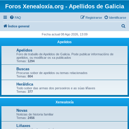
Foros Xenealoxía.org - Apellidos de Galicia
FAQ
Registrarse
Identificarse
B
Índice general
u
Fecha actual 08 Ago 2026, 13:09
s
Apelidos
c
Apelidos
a
Foro de traballo de Apelidos de Galicia. Pode publicar informacións de
apelidos, ou modificar os xa publicados
r
Temas:
1294
Buscas
Procuras sobor de apelidos ou temas relacionados
Temas:
804
Heráldica
Todo sobor das armas dos persoeiros e as súas liñaxes
Temas:
377
Xenealoxía
Novas
Noticias de historia familiar
Temas:
2456
Liñaxes