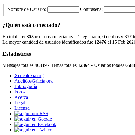
Nombre de Usuario:
Contraseña:
¿Quién está conectado?
En total hay
358
usuarios conectados :: 1 registrado, 0 ocultos y 357 
La mayor cantidad de usuarios identificados fue
12476
el 15 Feb 202
Estadísticas
Mensajes totales
46339
• Temas totales
12364
• Usuarios totales
6588
Xenealoxía.org
ApelidosGalicia.org
Bibliografía
Foros
Acerca
Legal
Licenza