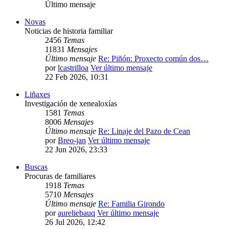
Último mensaje
Novas
Noticias de historia familiar
2456
Temas
11831
Mensajes
Último mensaje
Re: Piñón: Proxecto común dos…
por
lcastrilloa
Ver último mensaje
22 Feb 2026, 10:31
Liñaxes
Investigación de xenealoxías
1581
Temas
8006
Mensajes
Último mensaje
Re: Linaje del Pazo de Cean
por
Breo-jan
Ver último mensaje
22 Jun 2026, 23:33
Buscas
Procuras de familiares
1918
Temas
5710
Mensajes
Último mensaje
Re: Familia Girondo
por
aureliebauq
Ver último mensaje
26 Jul 2026, 12:42