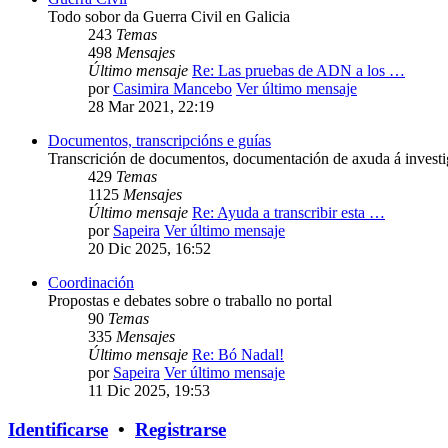
Todo sobor da Guerra Civil en Galicia
243
Temas
498
Mensajes
Último mensaje
Re: Las pruebas de ADN a los …
por
Casimira Mancebo
Ver último mensaje
28 Mar 2021, 22:19
Documentos, transcripcións e guías
Transcrición de documentos, documentación de axuda á investig
429
Temas
1125
Mensajes
Último mensaje
Re: Ayuda a transcribir esta …
por
Sapeira
Ver último mensaje
20 Dic 2025, 16:52
Coordinación
Propostas e debates sobre o traballo no portal
90
Temas
335
Mensajes
Último mensaje
Re: Bó Nadal!
por
Sapeira
Ver último mensaje
11 Dic 2025, 19:53
Identificarse
•
Registrarse