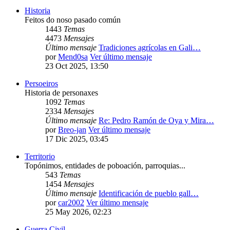
Historia
Feitos do noso pasado común
1443
Temas
4473
Mensajes
Último mensaje
Tradiciones agrícolas en Gali…
por
Mend0sa
Ver último mensaje
23 Oct 2025, 13:50
Persoeiros
Historia de personaxes
1092
Temas
2334
Mensajes
Último mensaje
Re: Pedro Ramón de Oya y Mira…
por
Breo-jan
Ver último mensaje
17 Dic 2025, 03:45
Territorio
Topónimos, entidades de poboación, parroquias...
543
Temas
1454
Mensajes
Último mensaje
Identificación de pueblo gall…
por
car2002
Ver último mensaje
25 May 2026, 02:23
Guerra Civil