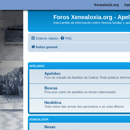
Xenealoxía.org
Ape
Foros Xenealoxía.org - Apel
Intercambio de información sobre historia familiar y ape
Enlaces rápidos
FAQ
Índice general
APELIDOS
Apelidos
Foro de traballo de Apelidos de Galicia. Pode publicar inform
Buscas
Procuras sobor de apelidos ou temas relacionados
Heráldica
Todo sobor das armas dos persoeiros e as súas liñaxes
XENEALOXÍA
Novas