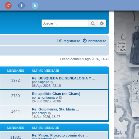
Buscar
Búsqueda avanza
Registrarse
Identificarse
Fecha actual 09 Ago 2026, 14:43
MENSAJES
ÚLTIMO MENSAJE
Re: BUSQUEDA DE GENEALOGIA Y …
3972
V
por
Sapeira
e
06 Ago 2026, 23:19
r
ú
Re: apellido Chan (no Chans)
2780
l
V
por
amontagnaro
t
e
24 Jun 2026, 20:06
i
r
m
ú
Re: Gulpilleiras, Sta. Maria …
1444
o
l
V
por
craqdi
m
t
e
18 Abr 2026, 18:27
e
i
r
n
m
ú
s
o
l
MENSAJES
ÚLTIMO MENSAJE
a
m
t
j
e
i
Re: Piñón: Proxecto común dos…
11831
e
n
m
V
por
lcastrilloa