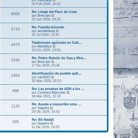
s
o
e
22 Feb 2026, 10:31
a
m
r
j
e
ú
Re: Linaje del Pazo de Cean
8006
e
n
l
V
por
Breo-jan
s
t
e
22 Jun 2026, 23:33
a
i
r
j
m
ú
Re: Familia Girondo
5710
e
o
l
V
por
aureliebauq
m
t
e
26 Jul 2026, 12:42
e
i
r
n
m
ú
Tradiciones agrícolas en Gali…
s
4473
o
l
V
por
Mend0sa
a
m
t
e
23 Oct 2025, 13:50
j
e
i
r
e
n
m
ú
Re: Pedro Ramón de Oya y Mira…
s
2334
o
l
V
por
Breo-jan
a
m
t
e
17 Dic 2025, 03:45
j
e
i
r
e
n
m
ú
Identificación de pueblo gall…
s
1454
o
l
V
por
car2002
a
m
t
e
25 May 2026, 02:23
j
e
i
r
e
n
m
ú
Re: Las pruebas de ADN a los …
s
498
o
l
V
por
Casimira Mancebo
a
m
t
e
28 Mar 2021, 22:19
j
e
i
r
e
n
m
ú
Re: Ayuda a transcribir esta …
s
1125
o
l
V
por
Sapeira
a
m
t
e
20 Dic 2025, 16:52
j
e
i
r
e
n
m
ú
Re: Bó Nadal!
s
335
o
l
V
por
Sapeira
a
m
t
e
11 Dic 2025, 19:53
j
e
i
r
e
n
m
ú
s
o
l