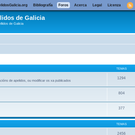
lidosGalicia.org
Bibliografía
Foros
Acerca
Legal
Licenza
lidos de Galicia
llidos de Galicia
TEMAS
1294
acións de apelidos, ou modificar os xa publicados
804
377
TEMAS
2456