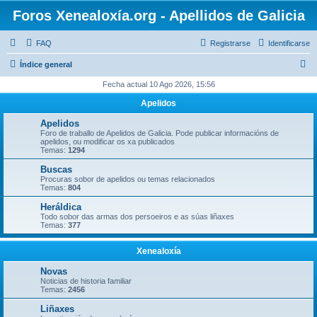
Foros Xenealoxía.org - Apellidos de Galicia
FAQ
Registrarse
Identificarse
B
Índice general
u
Fecha actual 10 Ago 2026, 15:56
s
Apelidos
c
Apelidos
a
Foro de traballo de Apelidos de Galicia. Pode publicar informacións de
apelidos, ou modificar os xa publicados
r
Temas:
1294
Buscas
Procuras sobor de apelidos ou temas relacionados
Temas:
804
Heráldica
Todo sobor das armas dos persoeiros e as súas liñaxes
Temas:
377
Xenealoxía
Novas
Noticias de historia familiar
Temas:
2456
Liñaxes