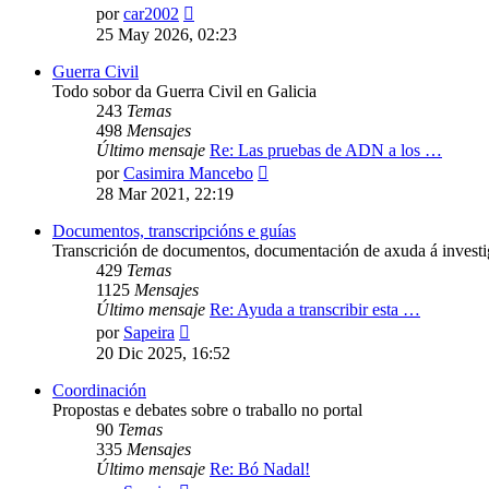
Ver
por
car2002
último
25 May 2026, 02:23
mensaje
Guerra Civil
Todo sobor da Guerra Civil en Galicia
243
Temas
498
Mensajes
Último mensaje
Re: Las pruebas de ADN a los …
Ver
por
Casimira Mancebo
último
28 Mar 2021, 22:19
mensaje
Documentos, transcripcións e guías
Transcrición de documentos, documentación de axuda á investig
429
Temas
1125
Mensajes
Último mensaje
Re: Ayuda a transcribir esta …
Ver
por
Sapeira
último
20 Dic 2025, 16:52
mensaje
Coordinación
Propostas e debates sobre o traballo no portal
90
Temas
335
Mensajes
Último mensaje
Re: Bó Nadal!
Ver