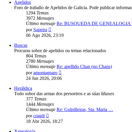
Apelidos
Foro de traballo de Apelidos de Galicia. Pode publicar informa
1294
Temas
3972
Mensajes
Último mensaje
Re: BUSQUEDA DE GENEALOGIA
Ver
por
Sapeira
último
06 Ago 2026, 23:19
mensaje
Buscas
Procuras sobor de apelidos ou temas relacionados
804
Temas
2780
Mensajes
Último mensaje
Re: apellido Chan (no Chans)
Ver
por
amontagnaro
último
24 Jun 2026, 20:06
mensaje
Heráldica
Todo sobor das armas dos persoeiros e as súas liñaxes
377
Temas
1444
Mensajes
Último mensaje
Re: Gulpilleiras, Sta. Maria …
Ver
por
craqdi
último
18 Abr 2026, 18:27
mensaje
Xenealoxía