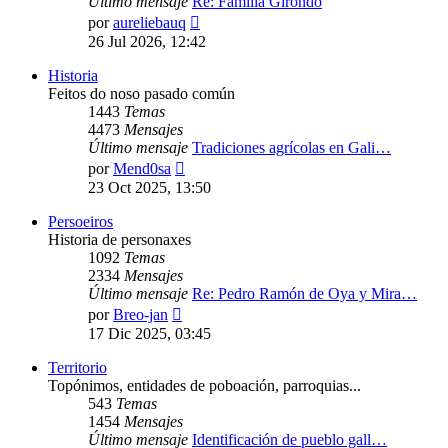
Último mensaje
Re: Familia Girondo
Ver
por
aureliebauq
último
26 Jul 2026, 12:42
mensaje
Historia
Feitos do noso pasado común
1443
Temas
4473
Mensajes
Último mensaje
Tradiciones agrícolas en Gali…
Ver
por
Mend0sa
último
23 Oct 2025, 13:50
mensaje
Persoeiros
Historia de personaxes
1092
Temas
2334
Mensajes
Último mensaje
Re: Pedro Ramón de Oya y Mira…
Ver
por
Breo-jan
último
17 Dic 2025, 03:45
mensaje
Territorio
Topónimos, entidades de poboación, parroquias...
543
Temas
1454
Mensajes
Último mensaje
Identificación de pueblo gall…