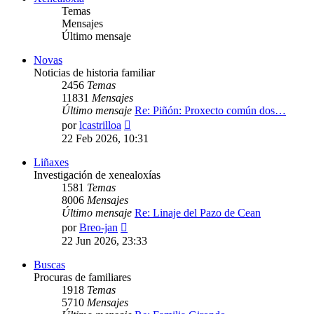
Temas
Mensajes
Último mensaje
Novas
Noticias de historia familiar
2456
Temas
11831
Mensajes
Último mensaje
Re: Piñón: Proxecto común dos…
Ver
por
lcastrilloa
último
22 Feb 2026, 10:31
mensaje
Liñaxes
Investigación de xenealoxías
1581
Temas
8006
Mensajes
Último mensaje
Re: Linaje del Pazo de Cean
Ver
por
Breo-jan
último
22 Jun 2026, 23:33
mensaje
Buscas
Procuras de familiares
1918
Temas
5710
Mensajes