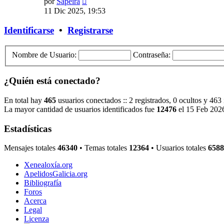
por
Sapeira
último
11 Dic 2025, 19:53
mensaje
Identificarse
•
Registrarse
Nombre de Usuario:
Contraseña:
¿Quién está conectado?
En total hay
465
usuarios conectados :: 2 registrados, 0 ocultos y 463
La mayor cantidad de usuarios identificados fue
12476
el 15 Feb 202
Estadísticas
Mensajes totales
46340
• Temas totales
12364
• Usuarios totales
6588
Xenealoxía.org
ApelidosGalicia.org
Bibliografía
Foros
Acerca
Legal
Licenza