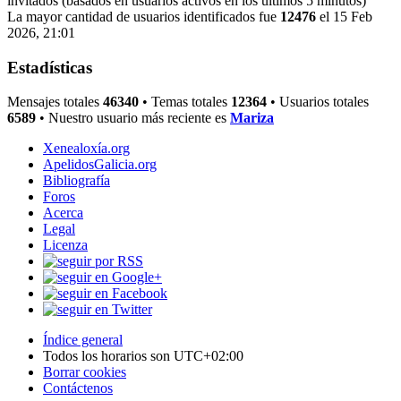
invitados (basados en usuarios activos en los últimos 5 minutos)
La mayor cantidad de usuarios identificados fue
12476
el 15 Feb
2026, 21:01
Estadísticas
Mensajes totales
46340
• Temas totales
12364
• Usuarios totales
6589
• Nuestro usuario más reciente es
Mariza
Xenealoxía.org
ApelidosGalicia.org
Bibliografía
Foros
Acerca
Legal
Licenza
Índice general
Todos los horarios son
UTC+02:00
Borrar cookies
Contáctenos