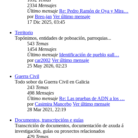
2334
Mensajes
Último mensaje
Re: Pedro Ramón de Oya y Mira…
por
Breo-jan
Ver último mensaje
17 Dic 2025, 03:45
Territorio
Topónimos, entidades de poboación, parroquias...
543
Temas
1454
Mensajes
Último mensaje
Identificación de pueblo gall…
por
car2002
Ver último mensaje
25 May 2026, 02:23
Guerra Civil
Todo sobor da Guerra Civil en Galicia
243
Temas
498
Mensajes
Último mensaje
Re: Las pruebas de ADN a los …
por
Casimira Mancebo
Ver último mensaje
28 Mar 2021, 22:19
Documentos, transcripcións e guías
Transcrición de documentos, documentación de axuda á
investigación, guías ou proxectos relacionados
429
Temas