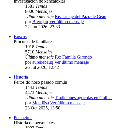
Investigación de xenealoxías
1581
Temas
8006
Mensajes
Último mensaje
Re: Linaje del Pazo de Cean
por
Breo-jan
Ver último mensaje
22 Jun 2026, 23:33
Buscas
Procuras de familiares
1918
Temas
5710
Mensajes
Último mensaje
Re: Familia Girondo
por
aureliebauq
Ver último mensaje
26 Jul 2026, 12:42
Historia
Feitos do noso pasado común
1443
Temas
4473
Mensajes
Último mensaje
Tradiciones agrícolas en Gali…
por
Mend0sa
Ver último mensaje
23 Oct 2025, 13:50
Persoeiros
Historia de personaxes
1092
Temas