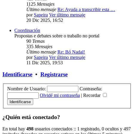
1125
Mensajes
Último mensaje
Re: Ayuda a transcribir esta …
por
Sapeira
Ver último mensaje
20 Dic 2025, 16:52
Coordinación
Propostas e debates sobre o traballo no portal
90
Temas
335
Mensajes
Último mensaje
Re: Bó Nadal!
por
Sapeira
Ver último mensaje
11 Dic 2025, 19:53
Identificarse
•
Registrarse
Nombre de Usuario:
Contraseña:
Olvidé mi contraseña
|
Recordar
¿Quién está conectado?
En total hay
498
usuarios conectados :: 1 registrado, 0 ocultos y 497