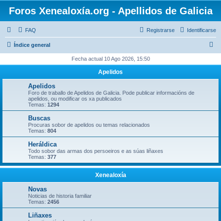
Foros Xenealoxía.org - Apellidos de Galicia
FAQ
Registrarse
Identificarse
B
Índice general
u
Fecha actual 10 Ago 2026, 15:50
s
Apelidos
c
Apelidos
a
Foro de traballo de Apelidos de Galicia. Pode publicar informacións de
apelidos, ou modificar os xa publicados
r
Temas:
1294
Buscas
Procuras sobor de apelidos ou temas relacionados
Temas:
804
Heráldica
Todo sobor das armas dos persoeiros e as súas liñaxes
Temas:
377
Xenealoxía
Novas
Noticias de historia familiar
Temas:
2456
Liñaxes