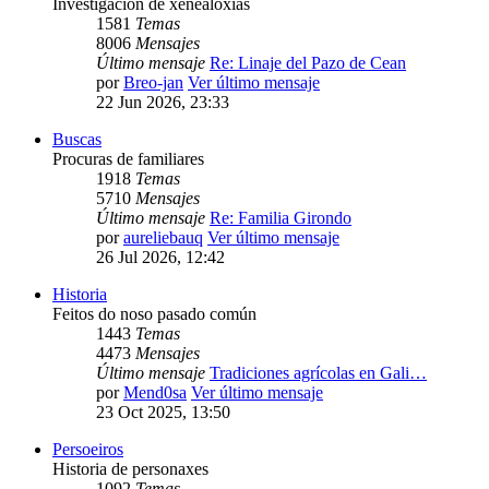
Investigación de xenealoxías
1581
Temas
8006
Mensajes
Último mensaje
Re: Linaje del Pazo de Cean
por
Breo-jan
Ver último mensaje
22 Jun 2026, 23:33
Buscas
Procuras de familiares
1918
Temas
5710
Mensajes
Último mensaje
Re: Familia Girondo
por
aureliebauq
Ver último mensaje
26 Jul 2026, 12:42
Historia
Feitos do noso pasado común
1443
Temas
4473
Mensajes
Último mensaje
Tradiciones agrícolas en Gali…
por
Mend0sa
Ver último mensaje
23 Oct 2025, 13:50
Persoeiros
Historia de personaxes
1092
Temas