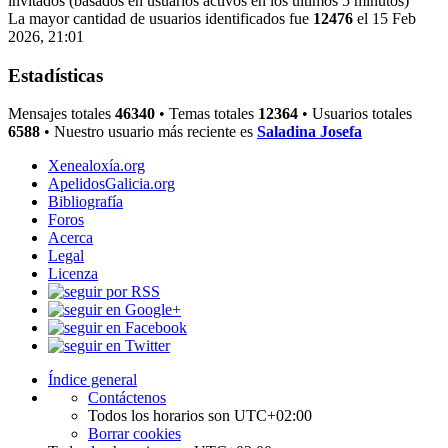
invitados (basados en usuarios activos en los últimos 5 minutos)
La mayor cantidad de usuarios identificados fue
12476
el 15 Feb
2026, 21:01
Estadísticas
Mensajes totales
46340
• Temas totales
12364
• Usuarios totales
6588
• Nuestro usuario más reciente es
Saladina Josefa
Xenealoxía.org
ApelidosGalicia.org
Bibliografía
Foros
Acerca
Legal
Licenza
Índice general
Contáctenos
Todos los horarios son
UTC+02:00
Borrar cookies