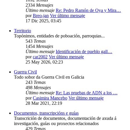
2334
Mensajes
Último mensaje
Re: Pedro Ramón de Oya y Mira…
por
Breo-jan
Ver último mensaje
17 Dic 2025, 03:45
Territorio
Topónimos, entidades de poboación, parroquias...
543
Temas
1454
Mensajes
Último mensaje
Identificación de pueblo gall…
por
car2002
Ver último mensaje
25 May 2026, 02:23
Guerra Civil
Todo sobor da Guerra Civil en Galicia
243
Temas
498
Mensajes
Último mensaje
Re: Las pruebas de ADN a los …
por
Casimira Mancebo
Ver último mensaje
28 Mar 2021, 22:19
Documentos, transcripcións e guías
Transcrición de documentos, documentación de axuda á
investigación, guías ou proxectos relacionados
429
Temas