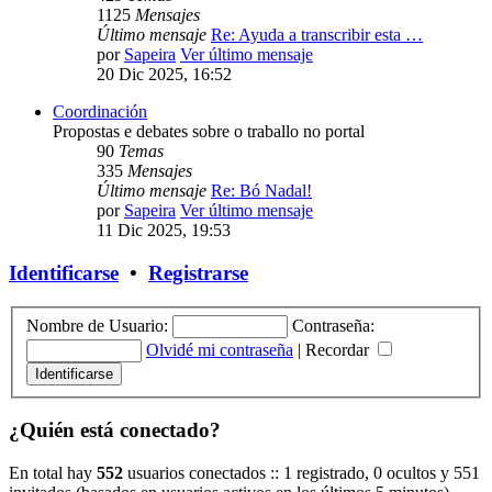
1125
Mensajes
Último mensaje
Re: Ayuda a transcribir esta …
por
Sapeira
Ver último mensaje
20 Dic 2025, 16:52
Coordinación
Propostas e debates sobre o traballo no portal
90
Temas
335
Mensajes
Último mensaje
Re: Bó Nadal!
por
Sapeira
Ver último mensaje
11 Dic 2025, 19:53
Identificarse
•
Registrarse
Nombre de Usuario:
Contraseña:
Olvidé mi contraseña
|
Recordar
¿Quién está conectado?
En total hay
552
usuarios conectados :: 1 registrado, 0 ocultos y 551