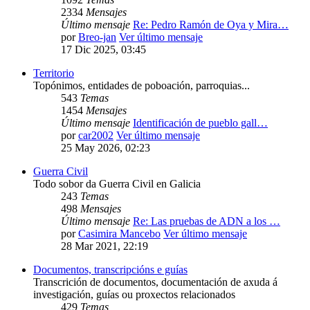
2334
Mensajes
Último mensaje
Re: Pedro Ramón de Oya y Mira…
por
Breo-jan
Ver último mensaje
17 Dic 2025, 03:45
Territorio
Topónimos, entidades de poboación, parroquias...
543
Temas
1454
Mensajes
Último mensaje
Identificación de pueblo gall…
por
car2002
Ver último mensaje
25 May 2026, 02:23
Guerra Civil
Todo sobor da Guerra Civil en Galicia
243
Temas
498
Mensajes
Último mensaje
Re: Las pruebas de ADN a los …
por
Casimira Mancebo
Ver último mensaje
28 Mar 2021, 22:19
Documentos, transcripcións e guías
Transcrición de documentos, documentación de axuda á
investigación, guías ou proxectos relacionados
429
Temas