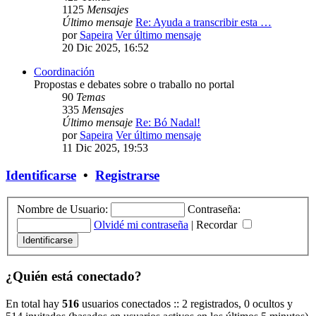
1125
Mensajes
Último mensaje
Re: Ayuda a transcribir esta …
por
Sapeira
Ver último mensaje
20 Dic 2025, 16:52
Coordinación
Propostas e debates sobre o traballo no portal
90
Temas
335
Mensajes
Último mensaje
Re: Bó Nadal!
por
Sapeira
Ver último mensaje
11 Dic 2025, 19:53
Identificarse
•
Registrarse
Nombre de Usuario:
Contraseña:
Olvidé mi contraseña
|
Recordar
¿Quién está conectado?
En total hay
516
usuarios conectados :: 2 registrados, 0 ocultos y