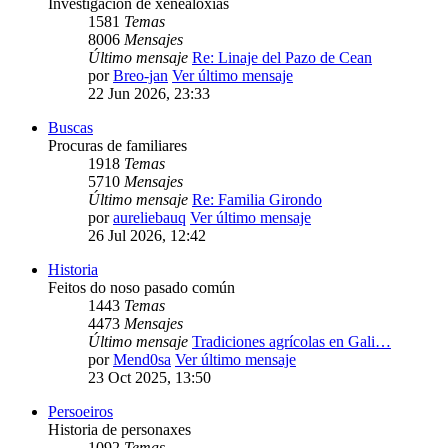
Investigación de xenealoxías
1581
Temas
8006
Mensajes
Último mensaje
Re: Linaje del Pazo de Cean
por
Breo-jan
Ver último mensaje
22 Jun 2026, 23:33
Buscas
Procuras de familiares
1918
Temas
5710
Mensajes
Último mensaje
Re: Familia Girondo
por
aureliebauq
Ver último mensaje
26 Jul 2026, 12:42
Historia
Feitos do noso pasado común
1443
Temas
4473
Mensajes
Último mensaje
Tradiciones agrícolas en Gali…
por
Mend0sa
Ver último mensaje
23 Oct 2025, 13:50
Persoeiros
Historia de personaxes
1092
Temas