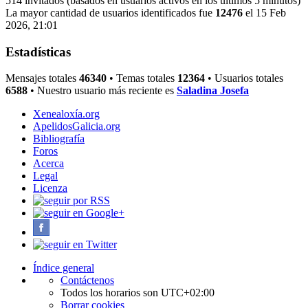
514 invitados (basados en usuarios activos en los últimos 5 minutos)
La mayor cantidad de usuarios identificados fue
12476
el 15 Feb
2026, 21:01
Estadísticas
Mensajes totales
46340
• Temas totales
12364
• Usuarios totales
6588
• Nuestro usuario más reciente es
Saladina Josefa
Xenealoxía.org
ApelidosGalicia.org
Bibliografía
Foros
Acerca
Legal
Licenza
Índice general
Contáctenos
Todos los horarios son
UTC+02:00
Borrar cookies