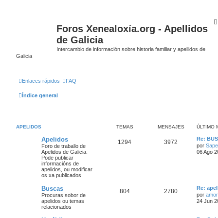
Foros Xenealoxía.org - Apellidos
de Galicia
Intercambio de información sobre historia familiar y apellidos de
Galicia
Enlaces rápidos
FAQ
Índice general
APELIDOS
TEMAS
MENSAJES
ÚLTIMO 
Apelidos
Re: BU
1294
3972
por
Sape
Foro de traballo de
Apelidos de Galicia.
06 Ago 2
Pode publicar
informacións de
apelidos, ou modificar
os xa publicados
Buscas
Re: ape
804
2780
por
amon
Procuras sobor de
apelidos ou temas
24 Jun 2
relacionados