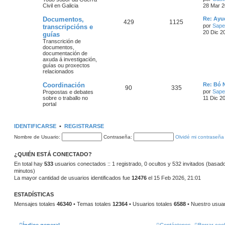
Civil en Galicia
28 Mar 2
Documentos,
Re: Ayud
429
1125
por
Sape
transcripcións e
20 Dic 2
guías
Transcrición de
documentos,
documentación de
axuda á investigación,
guías ou proxectos
relacionados
Coordinación
Re: Bó 
90
335
por
Sape
Propostas e debates
sobre o traballo no
11 Dic 2
portal
IDENTIFICARSE
•
REGISTRARSE
Nombre de Usuario:
Contraseña:
Olvidé mi contraseña
¿QUIÉN ESTÁ CONECTADO?
En total hay
533
usuarios conectados :: 1 registrado, 0 ocultos y 532 invitados (basado
minutos)
La mayor cantidad de usuarios identificados fue
12476
el 15 Feb 2026, 21:01
ESTADÍSTICAS
Mensajes totales
46340
• Temas totales
12364
• Usuarios totales
6588
• Nuestro usua
Índice general
Contáctenos
Borrar coo