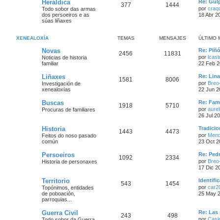
Heráldica
Re: Gulp
377
1444
por
craqd
Todo sobor das armas
dos persoeiros e as
18 Abr 2
súas liñaxes
XENEALOXÍA
TEMAS
MENSAJES
ÚLTIMO 
Novas
Re: Piñ
2456
11831
por
lcastr
Noticias de historia
familiar
22 Feb 2
Liñaxes
Re: Lina
1581
8006
por
Breo
Investigación de
xenealoxías
22 Jun 2
Buscas
Re: Fam
1918
5710
por
aure
Procuras de familiares
26 Jul 2
Historia
Tradicio
1443
4473
por
Men
Feitos do noso pasado
común
23 Oct 2
Persoeiros
Re: Ped
1092
2334
por
Breo
Historia de personaxes
17 Dic 2
Territorio
Identifi
543
1454
por
car2
Topónimos, entidades
de poboación,
25 May 2
parroquias...
Guerra Civil
Re: Las
243
498
por
Casi
Todo sobor da Guerra