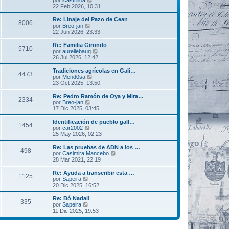
s
o
e
22 Feb 2026, 10:31
a
m
r
j
e
ú
Re: Linaje del Pazo de Cean
8006
e
n
l
V
por
Breo-jan
s
t
e
22 Jun 2026, 23:33
a
i
r
j
m
ú
Re: Familia Girondo
5710
e
o
l
V
por
aureliebauq
m
t
e
26 Jul 2026, 12:42
e
i
r
n
m
ú
Tradiciones agrícolas en Gali…
s
4473
o
l
V
por
Mend0sa
a
m
t
e
23 Oct 2025, 13:50
j
e
i
r
e
n
m
ú
Re: Pedro Ramón de Oya y Mira…
s
2334
o
l
V
por
Breo-jan
a
m
t
e
17 Dic 2025, 03:45
j
e
i
r
e
n
m
ú
Identificación de pueblo gall…
s
1454
o
l
V
por
car2002
a
m
t
e
25 May 2026, 02:23
j
e
i
r
e
n
m
ú
Re: Las pruebas de ADN a los …
s
498
o
l
V
por
Casimira Mancebo
a
m
t
e
28 Mar 2021, 22:19
j
e
i
r
e
n
m
ú
Re: Ayuda a transcribir esta …
s
1125
o
l
V
por
Sapeira
a
m
t
e
20 Dic 2025, 16:52
j
e
i
r
e
n
m
ú
Re: Bó Nadal!
s
335
o
l
V
por
Sapeira
a
m
t
e
11 Dic 2025, 19:53
j
e
i
r
e
n
m
ú
s
o
l