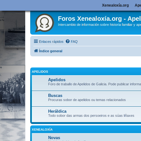
Xenealoxía.org
Ape
Foros Xenealoxía.org - Apel
Intercambio de información sobre historia familiar y ape
Enlaces rápidos
FAQ
Índice general
APELIDOS
Apelidos
Foro de traballo de Apelidos de Galicia. Pode publicar inform
Buscas
Procuras sobor de apelidos ou temas relacionados
Heráldica
Todo sobor das armas dos persoeiros e as súas liñaxes
XENEALOXÍA
Novas