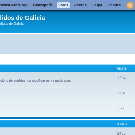
lidosGalicia.org
Bibliografía
Foros
Acerca
Legal
Licenza
lidos de Galicia
llidos de Galicia
TEMAS
1294
acións de apelidos, ou modificar os xa publicados
804
377
TEMAS
2456