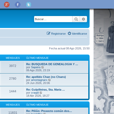
Buscar
Búsqueda avanza
Registrarse
Identificarse
Fecha actual 08 Ago 2026, 15:50
MENSAJES
ÚLTIMO MENSAJE
Re: BUSQUEDA DE GENEALOGIA Y …
3972
V
por
Sapeira
e
06 Ago 2026, 23:19
r
ú
Re: apellido Chan (no Chans)
2780
l
V
por
amontagnaro
t
e
24 Jun 2026, 20:06
i
r
m
ú
Re: Gulpilleiras, Sta. Maria …
1444
o
l
V
por
craqdi
m
t
e
18 Abr 2026, 18:27
e
i
r
n
m
ú
s
o
l
MENSAJES
ÚLTIMO MENSAJE
a
m
t
j
e
i
Re: Piñón: Proxecto común dos…
11831
e
n
m
V
por
lcastrilloa