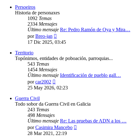
mensaje
Persoeiros
Historia de personaxes
1092
Temas
2334
Mensajes
Último mensaje
Re: Pedro Ramón de Oya y Mira…
Ver
por
Breo-jan
último
17 Dic 2025, 03:45
mensaje
Territorio
Topónimos, entidades de poboación, parroquias...
543
Temas
1454
Mensajes
Último mensaje
Identificación de pueblo gall…
Ver
por
car2002
último
25 May 2026, 02:23
mensaje
Guerra Civil
Todo sobor da Guerra Civil en Galicia
243
Temas
498
Mensajes
Último mensaje
Re: Las pruebas de ADN a los …
Ver
por
Casimira Mancebo
último
28 Mar 2021, 22:19
mensaje