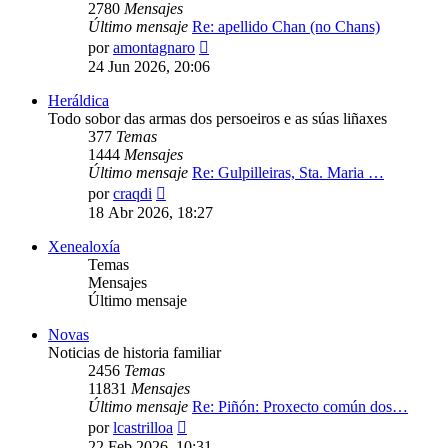
2780
Mensajes
Último mensaje
Re: apellido Chan (no Chans)
Ver
por
amontagnaro
último
24 Jun 2026, 20:06
mensaje
Heráldica
Todo sobor das armas dos persoeiros e as súas liñaxes
377
Temas
1444
Mensajes
Último mensaje
Re: Gulpilleiras, Sta. Maria …
Ver
por
craqdi
último
18 Abr 2026, 18:27
mensaje
Xenealoxía
Temas
Mensajes
Último mensaje
Novas
Noticias de historia familiar
2456
Temas
11831
Mensajes
Último mensaje
Re: Piñón: Proxecto común dos…
Ver
por
lcastrilloa
último
22 Feb 2026, 10:31