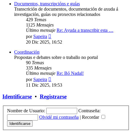
Documentos, transcripcións e guías
Transcrición de documentos, documentación de axuda á
investigación, guías ou proxectos relacionados
429
Temas
1125
Mensajes
Último mensaje
Re: Ayuda a transcribir esta …
Ver
por
Sapeira
último
20 Dic 2025, 16:52
mensaje
Coordinación
Propostas e debates sobre o traballo no portal
90
Temas
335
Mensajes
Último mensaje
Re: Bó Nadal!
Ver
por
Sapeira
último
11 Dic 2025, 19:53
mensaje
Identificarse
•
Registrarse
Nombre de Usuario:
Contraseña:
Olvidé mi contraseña
|
Recordar