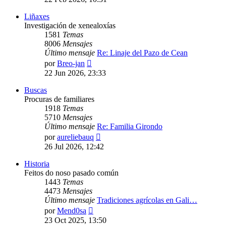
mensaje
Liñaxes
Investigación de xenealoxías
1581
Temas
8006
Mensajes
Último mensaje
Re: Linaje del Pazo de Cean
Ver
por
Breo-jan
último
22 Jun 2026, 23:33
mensaje
Buscas
Procuras de familiares
1918
Temas
5710
Mensajes
Último mensaje
Re: Familia Girondo
Ver
por
aureliebauq
último
26 Jul 2026, 12:42
mensaje
Historia
Feitos do noso pasado común
1443
Temas
4473
Mensajes
Último mensaje
Tradiciones agrícolas en Gali…
Ver
por
Mend0sa
último
23 Oct 2025, 13:50