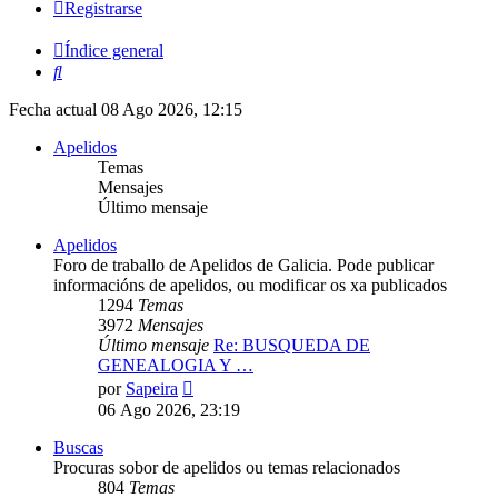
Registrarse
Índice general
Buscar
Fecha actual 08 Ago 2026, 12:15
Apelidos
Temas
Mensajes
Último mensaje
Apelidos
Foro de traballo de Apelidos de Galicia. Pode publicar
informacións de apelidos, ou modificar os xa publicados
1294
Temas
3972
Mensajes
Último mensaje
Re: BUSQUEDA DE
GENEALOGIA Y …
Ver
por
Sapeira
último
06 Ago 2026, 23:19
mensaje
Buscas
Procuras sobor de apelidos ou temas relacionados
804
Temas